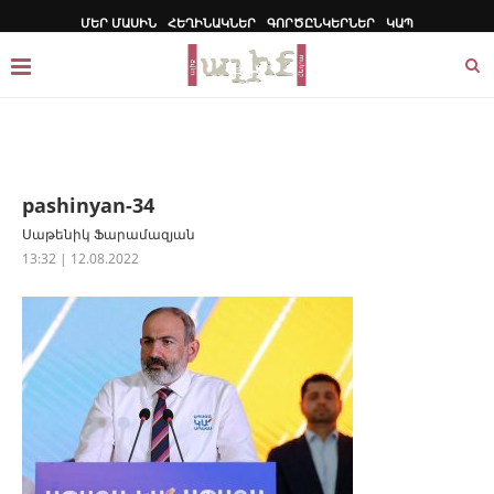
ՄԵՐ ՄԱՍԻՆ
ՀԵՂԻՆԱԿՆԵՐ
ԳՈՐԾԸՆԿԵՐՆԵՐ
ԿԱՊ
pashinyan-34
Սաթենիկ Ֆարամազյան
13:32 | 12.08.2022