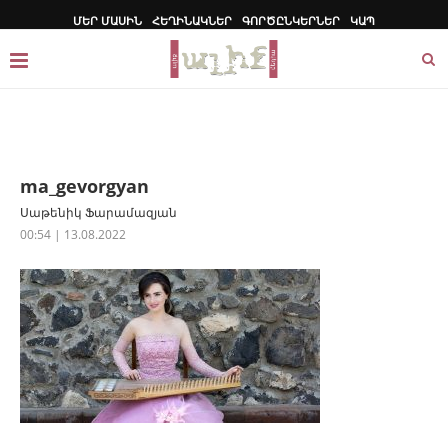
ՄԵՐ ՄԱՍԻՆ
ՀԵՂԻՆԱԿՆԵՐ
ԳՈՐԾԸՆԿԵՐՆԵՐ
ԿԱՊ
ma_gevorgyan
Սաթենիկ Ֆարամազյան
00:54 | 13.08.2022