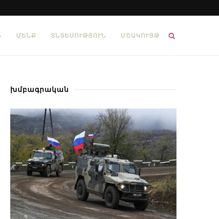
Ն
ՄԵՆՔ
ՏՆՏԵՍՈՒԹՅՈՒՆ
ՄՇԱԿՈՒՅԹ
խմբագրական