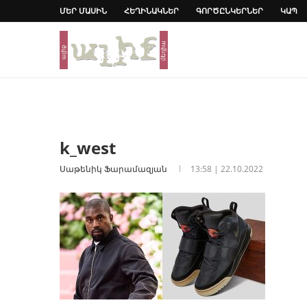
ՄԵՐ ՄԱՍԻՆ
ՀԵՂԻՆԱԿՆԵՐ
ԳՈՐԾԸՆԿԵՐՆԵՐ
ԿԱՊ
k_west
Սաթենիկ Ֆարամազյան
13:58 | 22.10.2022