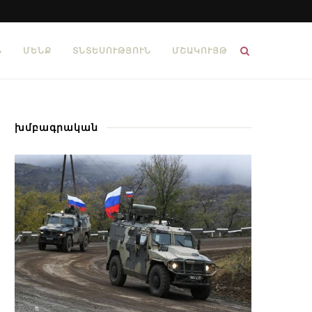
Ն
ՄԵՆՔ
ՏՆՏԵՍՈՒԹՅՈՒՆ
ՄՇԱԿՈՒՅԹ
խմբագրական