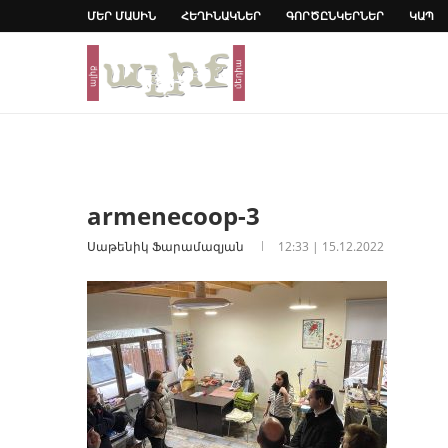
ՄԵՐ ՄԱՍԻՆ
ՀԵՂԻՆԱԿՆԵՐ
ԳՈՐԾԸՆԿԵՐՆԵՐ
ԿԱՊ
armenecoop-3
Սաթենիկ Ֆարամազյան
12:33 | 15.12.2022