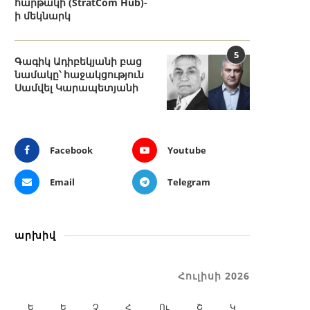
հարթակի (StratCom Hub)-
ի մեկնարկ
5
Գագիկ Ադիբեկյանի բաց
նամակը՝ հաջակցություն
Սամվել Կարապետյանի
Facebook
Youtube
Email
Telegram
արխիվ
Հուլիսի 2026
Ե
Ե
Չ
Հ
Ու
Շ
Կ