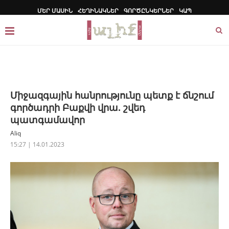
ՄԵՐ ՄԱՍԻՆ
ՀԵՂԻՆԱԿՆԵՐ
ԳՈՐԾԸՆԿԵՐՆԵՐ
ԿԱՊ
Միջազգային հանրությունը պետք է ճնշում
գործադրի Բաքվի վրա. շվեդ
պատգամավոր
Aliq
15:27 | 14.01.2023