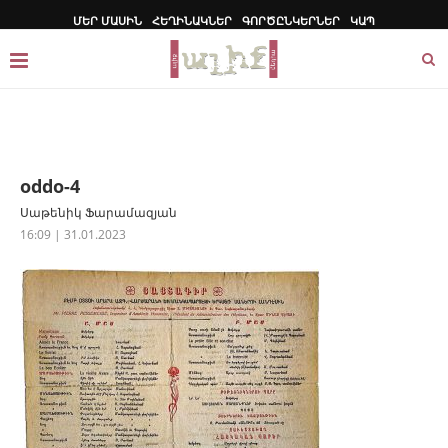
ՄԵՐ ՄԱՍԻՆ
ՀԵՂԻՆԱԿՆԵՐ
ԳՈՐԾԸՆԿԵՐՆԵՐ
ԿԱՊ
oddo-4
Սաթենիկ Ֆարամազյան
16:09 | 31.01.2023