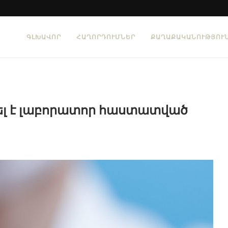
ԳԼԽԱՎՈՐ
ՀԱՂՈՐԴՈՒՄՆԵՐ
ՔԱՂԱՔԱԿԱՆՈՒԹՅՈՒ
լ է լաբորատոր հաստատված