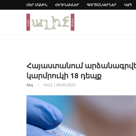
ՄԵՐ ՄԱՍԻՆ
ՀԵՂԻՆԱԿՆԵՐ
ԳՈՐԾԸՆԿԵՐՆԵՐ
ԿԱՊ
Հայաստանում արձանագրվե
կարմրուկի 18 դեպք
Aliq
14:22 | 04.03.2023