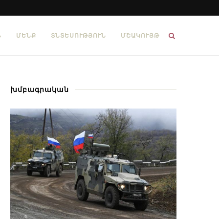
Ն
ՄԵՆՔ
ՏՆՏԵՍՈՒԹՅՈՒՆ
ՄՇԱԿՈՒՅԹ
խմբագրական