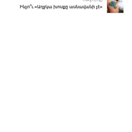
Ինչո՞ւ «Աղջկա խոսքը ասնավանի չէ»