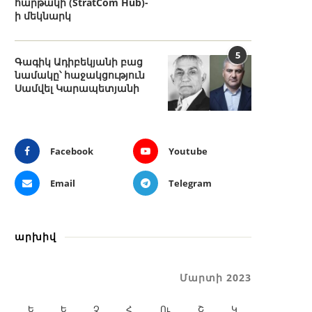
հարթակի (StratCom Hub)-
ի մեկնարկ
5
Գագիկ Ադիբեկյանի բաց
նամակը՝ հաջակցություն
Սամվել Կարապետյանի
Facebook
Youtube
Email
Telegram
արխիվ
Մարտի 2023
Ե
Ե
Չ
Հ
Ու
Շ
Կ