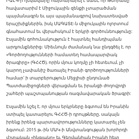
ԻԱԷԿ-ի ղեկավարը հայտարարել է նաեւ, որ Թեհրանը
հավատարիմ է Միջուկային զենքի չտարածման
պայմանագրն եւ այս պայմանագրով նախատեսված
երաշխիքներին, իսկ ՄԱԳԱՏԷ-ն միջուկային ոլորտում
գնահատում եւ վերահսկում է երկրի գործունեությունը:
Էսլամին գոհունակություն է հայտնել հանդիպման
արդյունքներից։ Միեւնույն ժամանակ նա ընդգծել է, որ
«Գործողությունների համատեղ համապարփակ
ծրագիրը» (ԳՀՀԾ), որին մյուս կողմը չի հետեւում, չի
կարող չափանիշ ծառայել Իրանի գործողությունների
համար՝ ի տարբերություն Մեջլիսի ընդունած
Պատժամիջոցների վերացման եւ իրանցի ժողովրդի
շահերի պաշտպանության ռազմավարական ծրագրի:
Էսլամին նշել է, որ մյուս երկրները ձգտում են Իրանին
ստիպել կատարելու ԳՀՀԾ-ի դրույթները, սակայն
իրենք իրենց պարտավորությունները կատարել չեն
ձգտում։ 2015 թ.-ին ՄԱԿ-ի Անվտանգության խորհրդի
մշտական «հնգյակը» եւ Գերմանիան Իրանի հետ