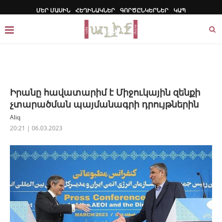
ՄԵՐ ՄԱՍԻՆ
ՀԵՂԻՆԱԿՆԵՐ
ԳՈՐԾԸՆԿԵՐՆԵՐ
ԿԱՊ
Իրանը հավատարիմ է Միջուկային զենքի
չտարածման պայմանագրի դրույթներին
Aliq
20:21 | 06.03.2023