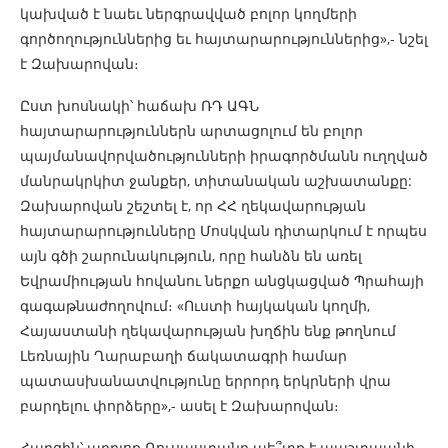
կախված է նաեւ ներգրավված բոլոր կողմերի
գործողություններից եւ հայտարարություններից»,- նշել
է Զախարովան։
Ըստ խոսնակի՝ հաճախ ՌԴ ԱԳՆ
հայտարարություններն արտացոլում են բոլոր
պայմանավորվածությունների իրագործմանն ուղղված
մանրակրկիտ ջանքեր, տիտանական աշխատանքը:
Զախարովան շեշտել է, որ ՀՀ ղեկավարության
հայտարարությունները Մոսկվան դիտարկում է որպես
այն գծի շարունակություն, որը հանձն են առել
Եվրամիության հովանու ներքո անցկացված Պրահայի
գագաթնաժողովում։ «Ուստի հայկական կողմի,
Հայաստանի ղեկավարության խղճին ենք թողնում
Լեռնային Ղարաբաղի ճակատագրի համար
պատասխանատվությունը երրորդ երկրների վրա
բարդելու փորձերը»,- ասել է Զախարովան։
Հարցին՝ արդյոք Ռուսաստանը պե՞տք է պաշտպանի