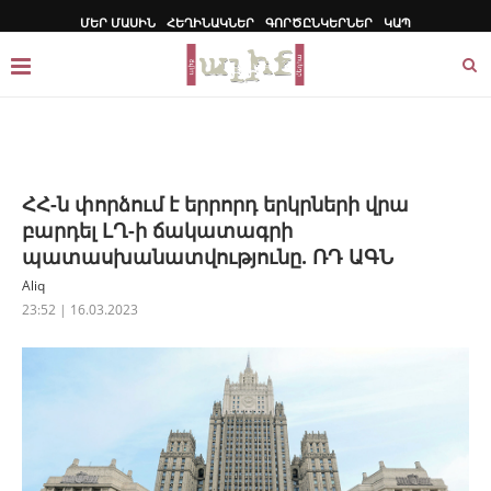
ՄԵՐ ՄԱՍԻՆ
ՀԵՂԻՆԱԿՆԵՐ
ԳՈՐԾԸՆԿԵՐՆԵՐ
ԿԱՊ
ՀՀ-ն փորձում է երրորդ երկրների վրա
բարդել ԼՂ-ի ճակատագրի
պատասխանատվությունը. ՌԴ ԱԳՆ
Aliq
23:52 | 16.03.2023