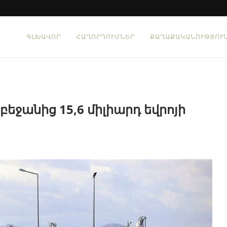
ԳԼԽԱՎՈՐ
ՀԱՂՈՐԴՈՒՄՆԵՐ
ՔԱՂԱՔԱԿԱՆՈՒԹՅՈՒ
բեջանից 15,6 միլիարդ եվրոյի