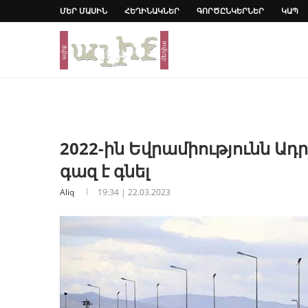
ՄԵՐ ՄԱՍԻՆ
ՀԵՂԻՆԱԿՆԵՐ
ԳՈՐԾԸՆԿԵՐՆԵՐ
ԿԱՊ
2022-ին Եվրամիությունն Ադր
գազ է գնել
Aliq
19:34 | 22.03.2023