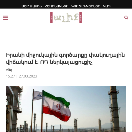
ՄԵՐ ՄԱՍԻՆ
ՀԵՂԻՆԱԿՆԵՐ
ԳՈՐԾԸՆԿԵՐՆԵՐ
ԿԱՊ
Իրանի միջուկային գործարքը փակուղային
վիճակում է. ՌԴ ներկայացուցիչ
Aliq
15:27 | 27.03.2023