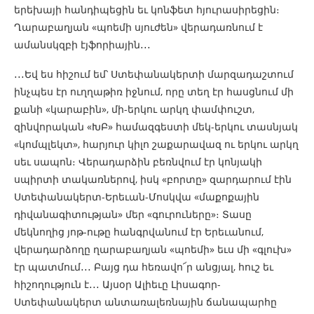
երեխայի հանդիպեցին եւ կոնֆետ հյուրասիրեցին։
Ղարաբաղյան «պոեմի սյուժեն» վերադառնում է
ամանսկզբի էյֆորիային․․․
․․․Եվ ես հիշում եմ՝ Ստեփանակերտի մարզադաշտում
ինչպես էր ուղղաթիռ իջնում, որը տեղ էր հասցնում մի
քանի «կարաբին», մի-երկու արկղ փամփուշտ,
զինվորական «ԽԲ» համազգեստի մեկ-երկու տասնյակ
«կոմպլեկտ», հարյուր կիլո շաքարավազ ու երկու արկղ
սեւ սապոն։ Վերադարձին բեռնվում էր կոնյակի
սպիրտի տակառներով, իսկ «բորտը» զարդարում էին
Ստեփանակերտ-Երեւան-Մոսկվա «մաքոքային
դիվանագիտության» մեր «գուրուները»։ Տասը
մեկնողից յոթ-ութը հանգրվանում էր Երեւանում,
վերադարձողը ղարաբաղյան «պոեմի» եւս մի «գլուխ»
էր պատմում․․․ Բայց դա հեռավո՜ր անցյալ, հուշ եւ
հիշողություն է․․․ Այսօր Ալիեւը Լիսագոր-
Ստեփանակերտ անտառալեռնային ճանապարհը