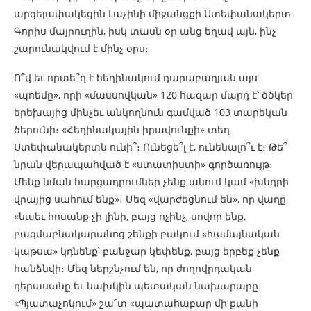
արգելափակեցին Լաչինի միջանցքի Ստեփանակերտ-
Գորիս մայրուղին, իսկ տասն օր անց եղավ այն, ինչ
շարունակվում է մինչ օրս։
Ո՞վ եւ որտե՞ղ է հեղինակում ղարաբաղյան այս
«պոեմը», որի «մասսովկան» 120 հազար մարդ է՝ ծծկեր
երեխայից մինչեւ անկողնուն գամված 103 տարեկան
ծերունի։ «Հեղինակային իրավունքի» տեղ
Ստեփանակերտն ունի՞։ Ունեցե՞լ է, ունենալո՞ւ է։ Թե՞
նրան վերապահված է «ստատիստի» գործառույթ։
Մենք նման հարցադրումներ չենք անում կամ «խնդրի
վրայից սահում ենք»։ Մեզ «վարժեցնում են», որ վաղը
«նաեւ հոսանք չի լինի, բայց ոչինչ, սովոր ենք,
բազմաբնակարանոց շենքի բակում «համայնական
կաթսա» կդնենք՝ բանջար կեփենք, բայց երբեք չենք
հանձնվի։ Մեզ ներշնչում են, որ ժողովրդական
դերասանը եւ նախկին պետական նախարարը
«Պյատաչոկում» շա՜տ «պատահաբար մի քանի