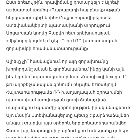
Ըստ երեւույթին, իրավիճակը դիտարկելի է Ալիեւի
աշխատակազմից «Ղարաբաղի հայ բնակչության
ներկայացուցիչներին» Բաքու «հրավիրելու» եւ
Ստեփանակերտի պատասխանի տիրույթում։
Արցախյան կողմը Բաքվի հետ երկխոսության
«միջնորդ կողմ» էր նշել ԼՂ-ում ՌԴ խաղաղապահ
զորախմբի հրամանատարությանը։
Ալիեւը չի՞ հասկացնում, որ այդ զորախումբը
խորհրդանշական է, գործնականում ինքը կանի այն,
ինչ կգտնի նպատակահարմար։ Հարցի «գինը» դա է՝
թե ադրբեջանական զինուժն ինչպես է եռակողմ
Հայտարարությամբ ՌԴ խաղաղապահ զորախմբի
պատասխանատվության գոտի ճանաչված
տարածքում պատժիչ գործողություն իրականացնում։
Այդ մասին Ստեփանակերտը պետք է բարձրաձայներ
անցյալ տարվա այս օրերին, երբ բռնատեղահանվեց
Փառուխը, Քարագլխի բարձունքում ունեցանք զոհեր։