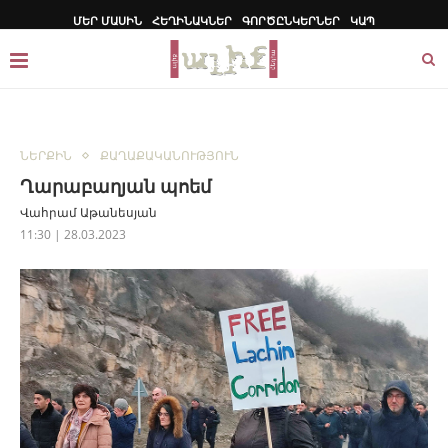
ՄԵՐ ՄԱՍԻՆ
ՀԵՂԻՆԱԿՆԵՐ
ԳՈՐԾԸՆԿԵՐՆԵՐ
ԿԱՊ
ՆԵՐՔԻՆ
ՔԱՂԱՔԱԿԱՆՈՒԹՅՈՒՆ
Ղարաբաղյան պոեմ
Վահրամ Աթանեսյան
11:30 | 28.03.2023