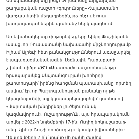
Ստեփանակերտը լռեց։ Փոխարենը արցախյան
քաղաքական դաշտի «գուրուները» Հայաստանի
վարչապետին մեղադրեցին, թե ինչու է ռուս
խաղաղապահներին պահանջ ներկայացնում։
Ստեփանակերտը փոթորկվեց, երբ Նիկոլ Փաշինյանն
ասաց, որ Ռուսաստանի նախագահի միջնորդությամբ
Իլհամ Ալիեւի հետ բանակցություններում առաջարկել
է ապառազմականացնել Լեռնային Ղարաբաղի
շփման գիծը։ ՀՅԴ «Ապառաժ» պաշտոնաթերթը
հրապարակեց Անվտանգության խորհրդի
քարտուղարի՝ իրենց հարցման պատասխանը, որտեղ
ասվում էր, որ Պաշտպանության բանակը ոչ թե
կկազմալուծվի, այլ կկատարելագործվի՝ դառնալով
«մարտական խնդիրներ լուծելու ունակ
կազմավորում»։ Ուշադրությո՛ւն․ այս հրապարակումն
արվել է 2022-ի նոյեմբերի 17-ին։ Ուղիղ երկու շաբաթ
անց Ալիեւը Շուշի գործուղեց «էկոակտիվիստների»։
Դեկտեմբերի 2-ին նրանք մի քանի ժամով