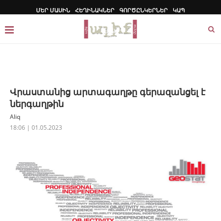
ՄԵՐ ՄԱՍԻՆ
ՀԵՂԻՆԱԿՆԵՐ
ԳՈՐԾԸՆԿԵՐՆԵՐ
ԿԱՊ
Վրաստանից արտագաղթը գերազանցել է
ներգաղթին
Aliq
18:06 | 01.05.2023