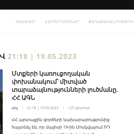
ԳԼԽԱՎՈՐ
ՀԱՂՈՐԴՈՒՄՆԵՐ
ՔԱՂԱՔԱԿԱՆՈՒԹՅՈՒ
ԻՎ
21:18 | 19.05.2023
Մտքերի կառուցողական
փոխանակում՝ միտված
տարաձայնությունների լուծմանը.
ՀՀ ԱԳՆ
aliq
21:18 | 19.05.2023
125 դիտում
ՀՀ արտաքին գործերի նախարարությունից
հայտնել են, որ մայիսի 19-ին Մոսկվայում ՌԴ