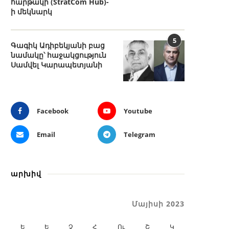
հարթակի (StratCom Hub)-
ի մեկնարկ
5
Գագիկ Ադիբեկյանի բաց
նամակը՝ հաջակցություն
Սամվել Կարապետյանի
Facebook
Youtube
Email
Telegram
արխիվ
Մայիսի 2023
Ե
Ե
Չ
Հ
Ու
Շ
Կ