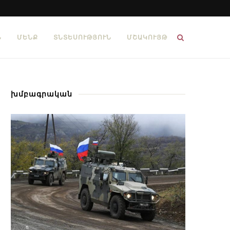
Ն
ՄԵՆՔ
ՏՆՏԵՍՈՒԹՅՈՒՆ
ՄՇԱԿՈՒՅԹ
խմբագրական