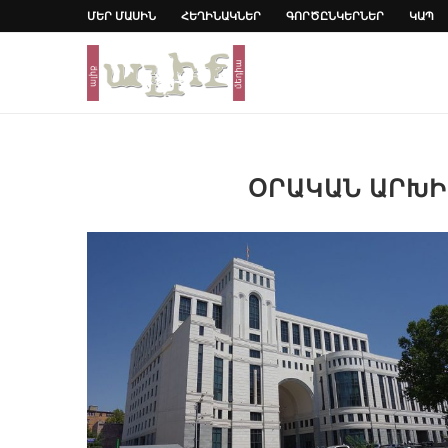
ՄԵՐ ՄԱՍԻՆ
ՀԵՂԻՆԱԿՆԵՐ
ԳՈՐԾԸՆԿԵՐՆԵՐ
ԿԱՊ
ՕՐԱԿԱՆ ԱՐԽ