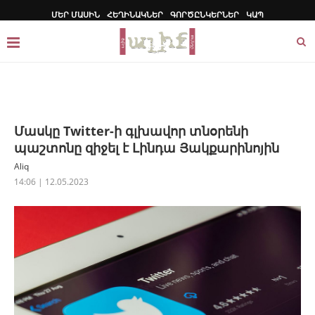
ՄԵՐ ՄԱՍԻՆ
ՀԵՂԻՆԱԿՆԵՐ
ԳՈՐԾԸՆԿԵՐՆԵՐ
ԿԱՊ
Մասկը Twitter-ի գլխավոր տնօրենի
պաշտոնը զիջել է Լինդա Յակքարինոյին
Aliq
14:06 | 12.05.2023