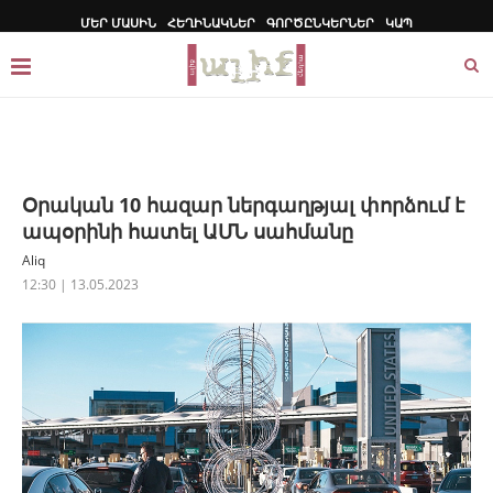
ՄԵՐ ՄԱՍԻՆ
ՀԵՂԻՆԱԿՆԵՐ
ԳՈՐԾԸՆԿԵՐՆԵՐ
ԿԱՊ
Օրական 10 հազար ներգաղթյալ փորձում է
ապօրինի հատել ԱՄՆ սահմանը
Aliq
12:30 | 13.05.2023