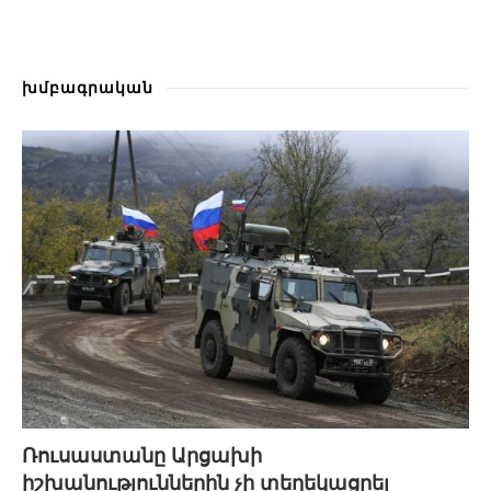
խմբագրական
Ռուսաստանը Արցախի
իշխանություններին չի տեղեկացրել