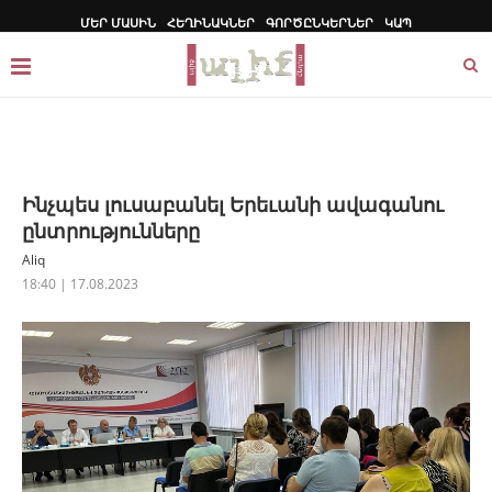
ՄԵՐ ՄԱՍԻՆ
ՀԵՂԻՆԱԿՆԵՐ
ԳՈՐԾԸՆԿԵՐՆԵՐ
ԿԱՊ
Ինչպես լուսաբանել Երեւանի ավագանու
ընտրությունները
Aliq
18:40 | 17.08.2023