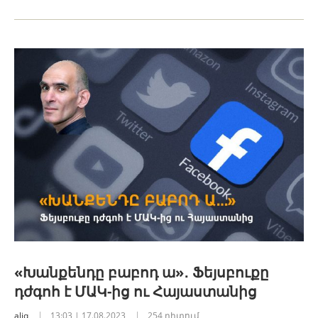
«Խանքենդը բաբոդ ա»․ Ֆեյսբուքը
դժգոհ է ՄԱԿ-ից ու Հայաստանից
aliq
13:03 | 17.08.2023
254 դիտում