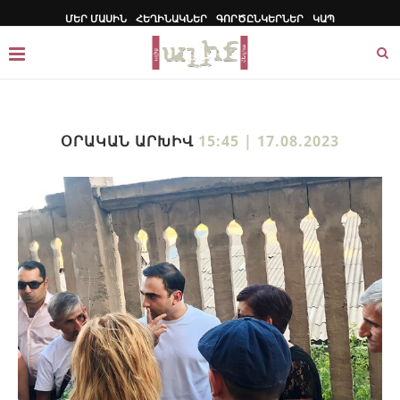
ՄԵՐ ՄԱՍԻՆ
ՀԵՂԻՆԱԿՆԵՐ
ԳՈՐԾԸՆԿԵՐՆԵՐ
ԿԱՊ
ՕՐԱԿԱՆ ԱՐԽԻՎ
15:45 | 17.08.2023