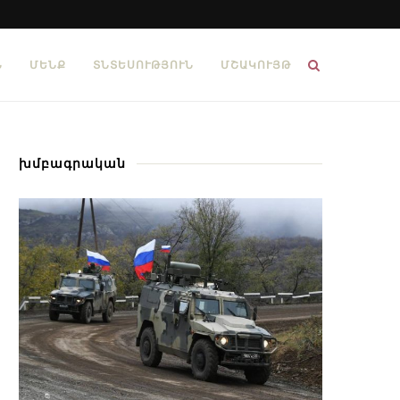
Ն
ՄԵՆՔ
ՏՆՏԵՍՈՒԹՅՈՒՆ
ՄՇԱԿՈՒՅԹ
խմբագրական