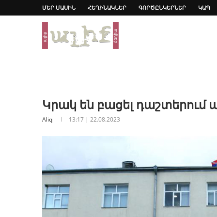
ՄԵՐ ՄԱՍԻՆ
ՀԵՂԻՆԱԿՆԵՐ
ԳՈՐԾԸՆԿԵՐՆԵՐ
ԿԱՊ
Կրակ են բացել դաշտերում 
Aliq
13:17 | 22.08.2023