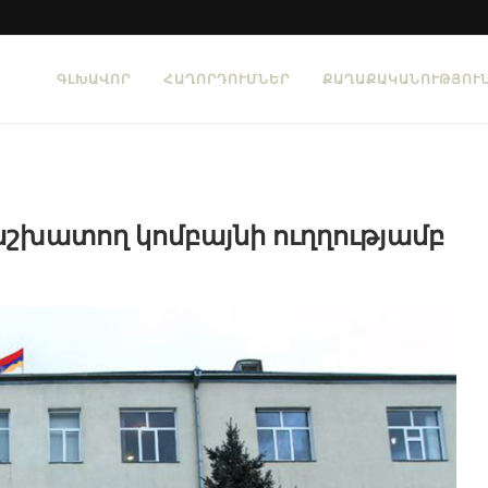
ԳԼԽԱՎՈՐ
ՀԱՂՈՐԴՈՒՄՆԵՐ
ՔԱՂԱՔԱԿԱՆՈՒԹՅՈՒ
աշխատող կոմբայնի ուղղությամբ