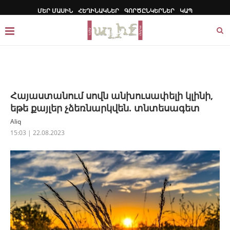
ՄԵՐ ՄԱՍԻՆ
ՀԵՂԻՆԱԿՆԵՐ
ԳՈՐԾԸՆԿԵՐՆԵՐ
ԿԱՊ
Հայաստանում սովն անխուսափելի կլինի,
եթե քայլեր չձեռնարկվեն. տնտեսագետ
Aliq
15:03 | 22.08.2023