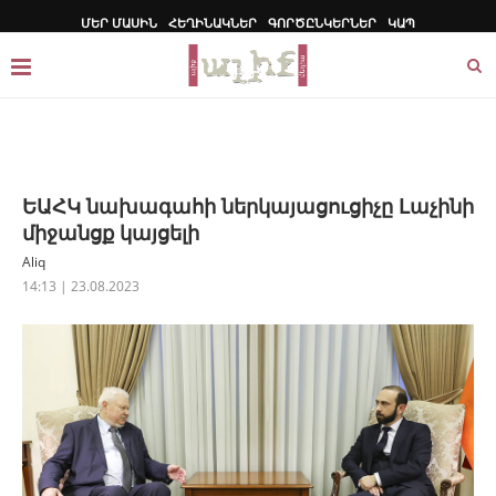
ՄԵՐ ՄԱՍԻՆ
ՀԵՂԻՆԱԿՆԵՐ
ԳՈՐԾԸՆԿԵՐՆԵՐ
ԿԱՊ
ԵԱՀԿ նախագահի ներկայացուցիչը Լաչինի
միջանցք կայցելի
Aliq
14:13 | 23.08.2023