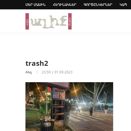
ՄԵՐ ՄԱՍԻՆ
ՀԵՂԻՆԱԿՆԵՐ
ԳՈՐԾԸՆԿԵՐՆԵՐ
ԿԱՊ
trash2
Aliq
23:59 | 01.09.2023