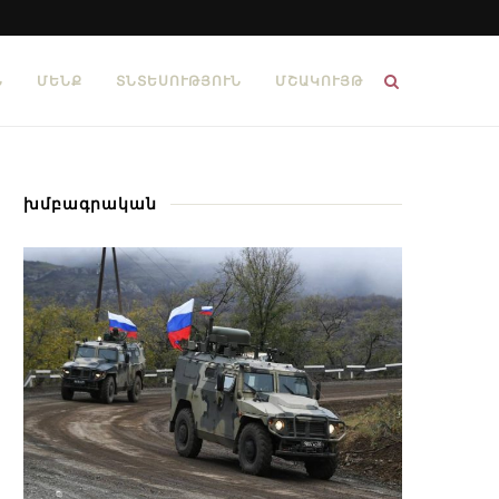
Ն
ՄԵՆՔ
ՏՆՏԵՍՈՒԹՅՈՒՆ
ՄՇԱԿՈՒՅԹ
խմբագրական