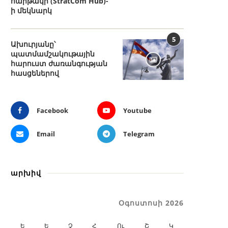
հարթակի (StratCom Hub)-
ի մեկնարկ
5
Ախուրյանը՝
պատմամշակութային
հարուստ ժառանգության
հասցեներով
Facebook
Youtube
Email
Telegram
արխիվ
Օգոստոսի 2026
Ե
Ե
Չ
Հ
Ու
Շ
Կ