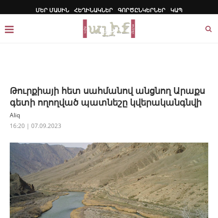
ՄԵՐ ՄԱՍԻՆ
ՀԵՂԻՆԱԿՆԵՐ
ԳՈՐԾԸՆԿԵՐՆԵՐ
ԿԱՊ
Թուրքիայի հետ սահմանով անցնող Արաքս
գետի ողողված պատնեշը կվերականգնվի
Aliq
16:20 | 07.09.2023