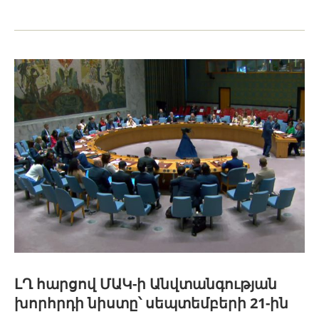
ԼՂ հարցով ՄԱԿ-ի Անվտանգության
խորհրդի նիստը՝ սեպտեմբերի 21-ին