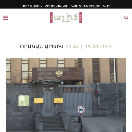
ՄԵՐ ՄԱՍԻՆ
ՀԵՂԻՆԱԿՆԵՐ
ԳՈՐԾԸՆԿԵՐՆԵՐ
ԿԱՊ
ՕՐԱԿԱՆ ԱՐԽԻՎ
23:45 | 19.09.2023