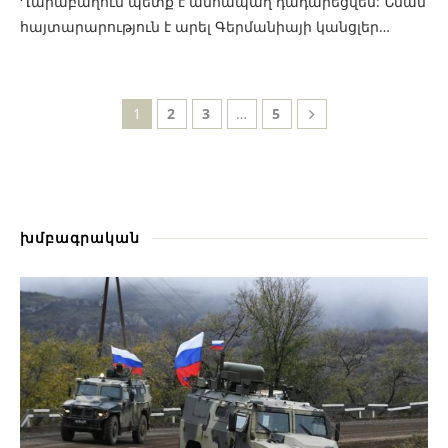
Ղարաբաղում պետք է անհապաղ դադարեցվեն: Նման
հայտարարություն է արել Գերմանիայի կանցլեր…
1
2
3
…
5
խմբագրական