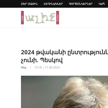
ՄԵՐ ՄԱՍԻՆ
ՀԵՂԻՆԱԿՆԵՐ
ԳՈՐԾԸՆԿԵՐՆԵՐ
ԿԱՊ
2024 թվականի ընտրություն
չունի. Պեսկով
Aliq
15:18 | 11.09.2023