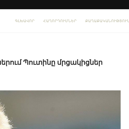
ԳԼԽԱՎՈՐ
ՀԱՂՈՐԴՈՒՄՆԵՐ
ՔԱՂԱՔԱԿԱՆՈՒԹՅՈՒ
ներում Պուտինը մրցակիցներ