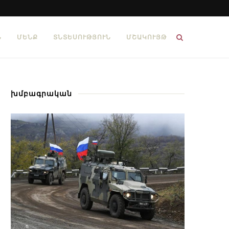
Ն
ՄԵՆՔ
ՏՆՏԵՍՈՒԹՅՈՒՆ
ՄՇԱԿՈՒՅԹ
խմբագրական