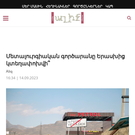
ՄԵՐ ՄԱՍԻՆ
ՀԵՂԻՆԱԿՆԵՐ
ԳՈՐԾԸՆԿԵՐՆԵՐ
ԿԱՊ
Մետալուրգիական գործարանը Երասխից
կտեղափոխվի՞
Aliq
16:34 | 14.09.2023