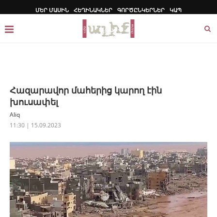
ՄԵՐ ՄԱՍԻՆ
ՀԵՂԻՆԱԿՆԵՐ
ԳՈՐԾԸՆԿԵՐՆԵՐ
ԿԱՊ
Հազարավոր մահերից կարող էին
խուսափել
Aliq
11:30 | 15.09.2023