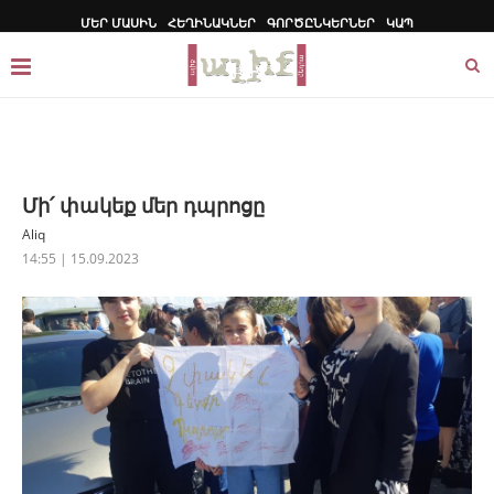
ՄԵՐ ՄԱՍԻՆ
ՀԵՂԻՆԱԿՆԵՐ
ԳՈՐԾԸՆԿԵՐՆԵՐ
ԿԱՊ
Մի՛ փակեք մեր դպրոցը
Aliq
14:55 | 15.09.2023