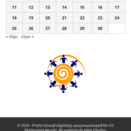
11
12
13
14
15
16
17
18
19
20
21
22
23
24
25
26
27
28
29
30
« Օգս
Հկտ »
© 2024 - Բոլոր իրավունքները պաշտպանված են ՀՀ
Օրենսդրությամբ: Ձևավորումը
Ալիք Մեդիա