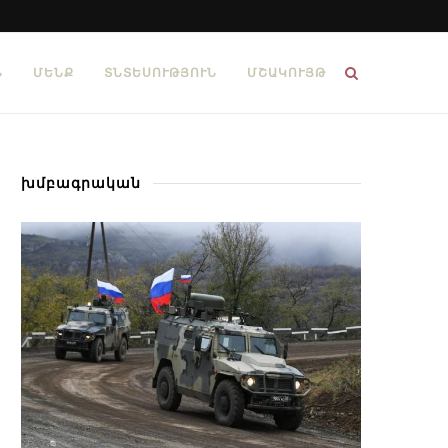
Ն
ՄԵՆՔ
ՏՆՏԵՍՈՒԹՅՈՒՆ
ՄՇԱԿՈՒՅԹ
խմբագրական