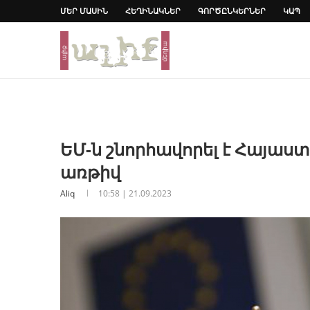
ՄԵՐ ՄԱՍԻՆ
ՀԵՂԻՆԱԿՆԵՐ
ԳՈՐԾԸՆԿԵՐՆԵՐ
ԿԱՊ
ԵՄ-ն շնորհավորել է Հայաս
առթիվ
Aliq
10:58 | 21.09.2023