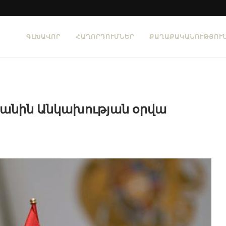
ԳԼԽԱՎՈՐ
ՀԱՂՈՐԴՈՒՄՆԵՐ
ՔԱՂԱՔԱԿԱՆՈՒԹՅՈՒ
տանին Անկախության օրվա