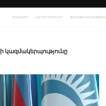
ԳԼԽԱՎՈՐ
ՀԱՂՈՐԴՈՒՄՆԵՐ
ՔԱՂԱՔԱԿԱՆՈՒԹՅՈՒ
ի կազմակերպությունը