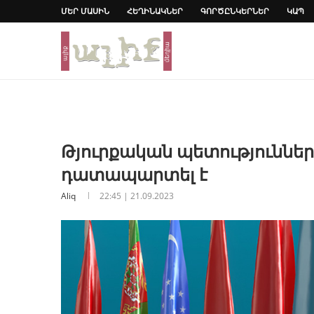
ՄԵՐ ՄԱՍԻՆ
ՀԵՂԻՆԱԿՆԵՐ
ԳՈՐԾԸՆԿԵՐՆԵՐ
ԿԱՊ
Թյուրքական պետություններ
դատապարտել է
Aliq
22:45 | 21.09.2023