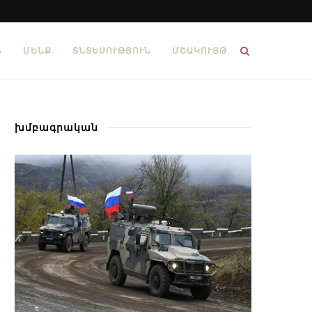
Ն
ՄԵՆՔ
ՏՆՏԵՍՈՒԹՅՈՒՆ
ՄՇԱԿՈՒՅԹ
խմբագրական