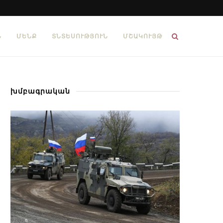
Ն
ՄԵՆՔ
ՏՆՏԵՍՈՒԹՅՈՒՆ
ՄՇԱԿՈՒՅԹ
խմբագրական