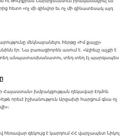
անն ու Թուրքիան Նախիջեւանում իրականացրել են
ց հետո «ոչ մի զինվոր եւ ոչ մի զինատեսակ այդ
արությունը մեկնաբանելու հերթը «Իմ քայլը»
նն էր։ Նա բառացիորեն ասում է․ «Ալիեւը աչքի է
ղ-տեղ անպատասխանատու, տեղ-տեղ էլ պարզապես
ը
վոր Հայաստան» խմբակցության ղեկավար Էդմոն
 «Եթե որեւէ իշխանություն Արցախի հարցում գնա ոչ
վի»։
ով հեռավար զեկույց է կարդում ՀՀ վարչապետ Նիկոլ