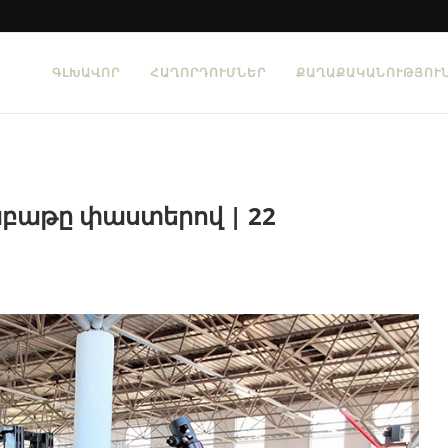
ԳԼԽԱՎՈՐ
ՀԱՂՈՐԴՈՒՄՆԵՐ
ՔԱՂԱՔԱԿԱՆՈՒԹՅՈՒ
բաթը փաստերով | 22