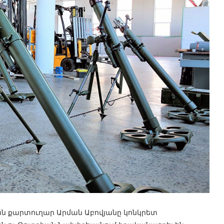
յան քարտուղար Արման Աբովյանը կոնկրետ