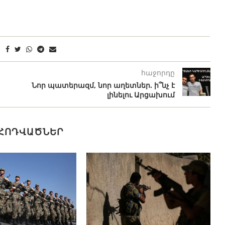
հաջորդը
Նոր պատերազմ, նոր աղետներ. ի՞նչ է
լինելու Արցախում
 ՀՈԴՎԱԾՆԵՐ