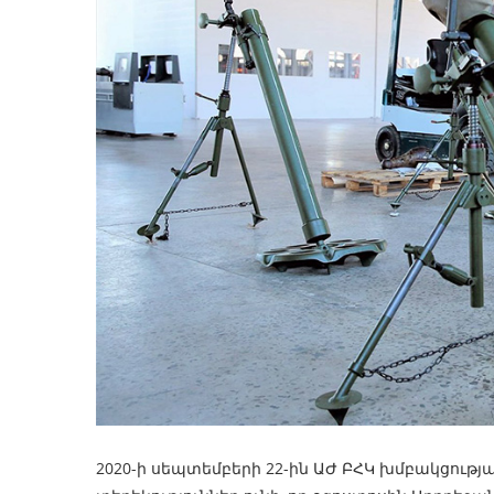
2020-ի սեպտեմբերի 22-ին ԱԺ ԲՀԿ խմբակցութ