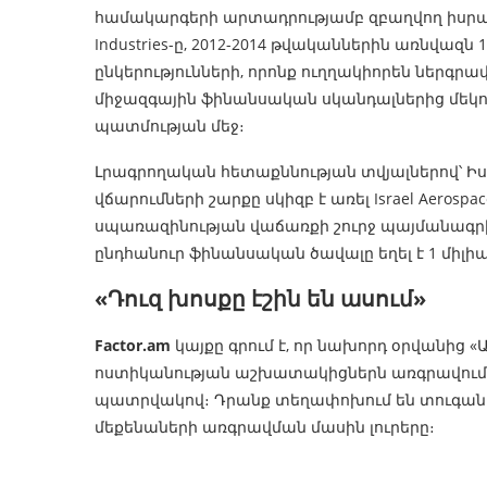
համակարգերի արտադրությամբ զբաղվող իսրայ
Industries-ը, 2012-2014 թվականներին առնվազն 
ընկերությունների, որոնք ուղղակիորեն ներգր
միջազգային ֆինանսական սկանդալներից մեկո
պատմության մեջ։
Լրագրողական հետաքննության տվյալներով՝ Իս
վճարումների շարքը սկիզբ է առել Israel Aerospa
սպառազինության վաճառքի շուրջ պայմանագրի
ընդհանուր ֆինանսական ծավալը եղել է 1 միլիար
«Դուզ խոսքը էշին են ասում»
Factor.am
կայքը գրում է, որ նախորդ օրվանից
ոստիկանության աշխատակիցներն առգրավում
պատրվակով։ Դրանք տեղափոխում են տուգանա
մեքենաների առգրավման մասին լուրերը։