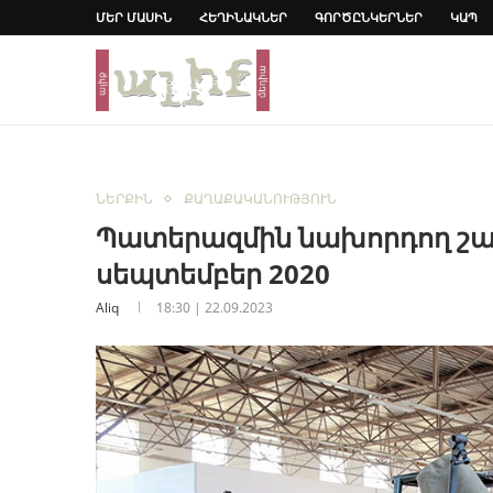
ՄԵՐ ՄԱՍԻՆ
ՀԵՂԻՆԱԿՆԵՐ
ԳՈՐԾԸՆԿԵՐՆԵՐ
ԿԱՊ
ՆԵՐՔԻՆ
ՔԱՂԱՔԱԿԱՆՈՒԹՅՈՒՆ
Պատերազմին նախորդող շա
սեպտեմբեր 2020
Aliq
18:30 | 22.09.2023