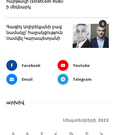
հարթակի (StratCom Hub)-
ի մեկնարկ
5
Գագիկ Ադիբեկյանի բաց
նամակը՝ հաջակցություն
Սամվել Կարապետյանի
Facebook
Youtube
Email
Telegram
արխիվ
Սեպտեմբերի 2023
Ե
Ե
Չ
Հ
Ու
Շ
Կ