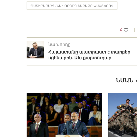
ՊԱՏԵՐԱԶՄԻՆ ՆԱԽՈՐԴՈՂ ՇԱԲԱԹԸ ՓԱՍՏԵՐՈՎ
0
նախորդը
Հայաստանը պատրաստ է տարբեր
սցենարին. ԱԽ քարտուղար
ՆՄԱՆ