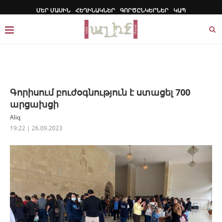
ՄԵՐ ՄԱՍԻՆ
ՀԵՂԻՆԱԿՆԵՐ
ԳՈՐԾԸՆԿԵՐՆԵՐ
ԿԱՊ
Գորիսում բուժօգնություն է ստացել 700
արցախցի
Aliq
19:22 | 26.09.2023