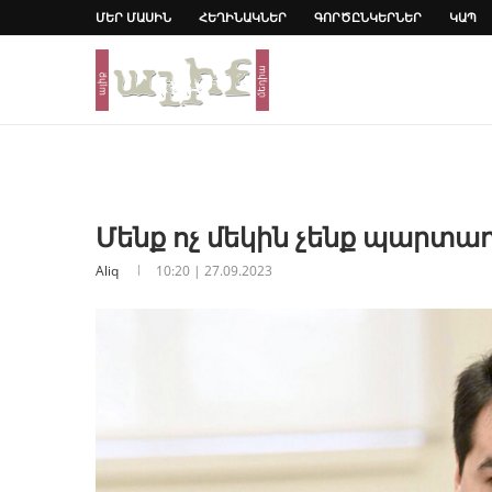
ՄԵՐ ՄԱՍԻՆ
ՀԵՂԻՆԱԿՆԵՐ
ԳՈՐԾԸՆԿԵՐՆԵՐ
ԿԱՊ
Մենք ոչ մեկին չենք պարտադ
Aliq
10:20 | 27.09.2023