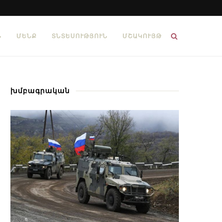
Ն
ՄԵՆՔ
ՏՆՏԵՍՈՒԹՅՈՒՆ
ՄՇԱԿՈՒՅԹ
խմբագրական