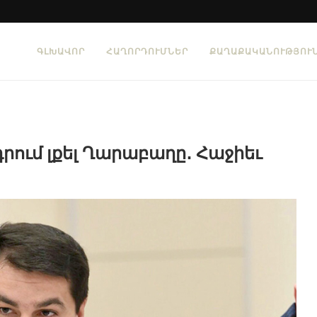
ԳԼԽԱՎՈՐ
ՀԱՂՈՐԴՈՒՄՆԵՐ
ՔԱՂԱՔԱԿԱՆՈՒԹՅՈՒ
րում լքել Ղարաբաղը․ Հաջիեւ