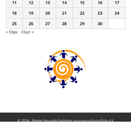
11
12
13
14
15
16
17
18
19
20
21
22
23
24
25
26
27
28
29
30
« Օգս
Հկտ »
© 2024 - Բոլոր իրավունքները պաշտպանված են ՀՀ
Օրենսդրությամբ: Ձևավորումը
Ալիք Մեդիա
Գաղտնիության քաղաքականություն