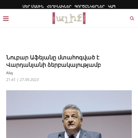
ՄԵՐ ՄԱՍԻՆ
ՀԵՂԻՆԱԿՆԵՐ
ԳՈՐԾԸՆԿԵՐՆԵՐ
ԿԱՊ
Նուբար Աֆեյանը մտահոգված է
Վարդանյանի ձերբակալությամբ
Aliq
21:41 | 27.09.2023