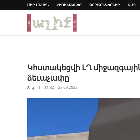
ՄԵՐ ՄԱՍԻՆ
ՀԵՂԻՆԱԿՆԵՐ
ԳՈՐԾԸՆԿԵՐՆԵՐ
ԿԱՊ
Կհստակեցվի ԼՂ միջազգայի
ձեւաչափը
Aliq
11:32 | 28.09.2023