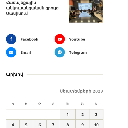
Համայնքային
անկուսակցական զրույց
Մասիսում
Facebook
Youtube
Email
Telegram
արխիվ
Սեպտեմբերի 2023
Ե
Ե
Չ
Հ
Ու
Շ
Կ
1
2
3
4
5
6
7
8
9
10