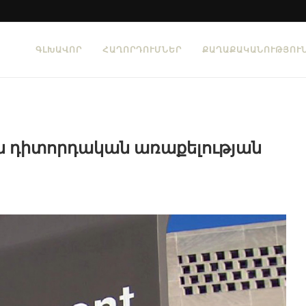
ԳԼԽԱՎՈՐ
ՀԱՂՈՐԴՈՒՄՆԵՐ
ՔԱՂԱՔԱԿԱՆՈՒԹՅՈՒ
ն դիտորդական առաքելության