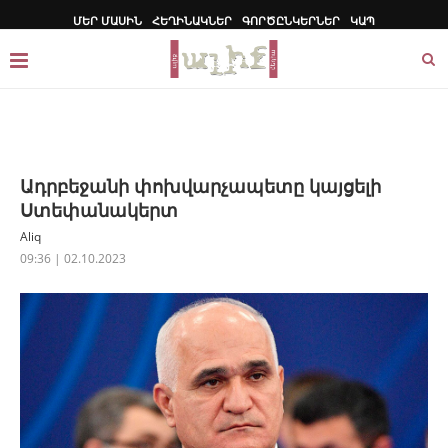
ՄԵՐ ՄԱՍԻՆ
ՀԵՂԻՆԱԿՆԵՐ
ԳՈՐԾԸՆԿԵՐՆԵՐ
ԿԱՊ
Ադրբեջանի փոխվարչապետը կայցելի
Ստեփանակերտ
Aliq
09:36 | 02.10.2023