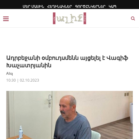
ՄԵՐ ՄԱՍԻՆ
ՀԵՂԻՆԱԿՆԵՐ
ԳՈՐԾԸՆԿԵՐՆԵՐ
ԿԱՊ
Ադրբեջանի օմբուդսմենն այցելել է Վագիֆ
Խաչատրյանին
Aliq
10:30 | 02.10.2023