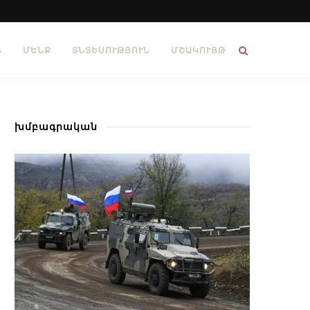
Ն
ՄԵՆՔ
ՏՆՏԵՍՈՒԹՅՈՒՆ
ՄՇԱԿՈՒՅԹ
խմբագրական