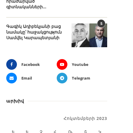
հրաժարված
գիտնականների...
5
Գագիկ Ադիբեկյանի բաց
նամակը՝ հաջակցություն
Սամվել Կարապետյանի
Facebook
Youtube
Email
Telegram
արխիվ
Հոկտեմբերի 2023
Ե
Ե
Չ
Հ
Ու
Շ
Կ