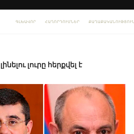
ԳԼԽԱՎՈՐ
ՀԱՂՈՐԴՈՒՄՆԵՐ
ՔԱՂԱՔԱԿԱՆՈՒԹՅՈՒ
նելու լուրը հերքվել է