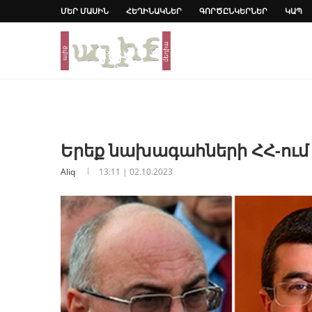
ՄԵՐ ՄԱՍԻՆ
ՀԵՂԻՆԱԿՆԵՐ
ԳՈՐԾԸՆԿԵՐՆԵՐ
ԿԱՊ
Երեք նախագահների ՀՀ-ում լի
Aliq
13:11 | 02.10.2023