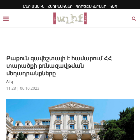
ՄԵՐ ՄԱՍԻՆ
ՀԵՂԻՆԱԿՆԵՐ
ԳՈՐԾԸՆԿԵՐՆԵՐ
ԿԱՊ
Բաքուն զավեշտալի է համարում ՀՀ
տարածքի բռնազավթման
մեղադրանքները
Aliq
11:28 | 06.10.2023