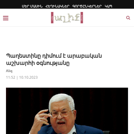
ՄԵՐ ՄԱՍԻՆ
ՀԵՂԻՆԱԿՆԵՐ
ԳՈՐԾԸՆԿԵՐՆԵՐ
ԿԱՊ
Պաղեստինը դիմում է արաբական
աշխարհի օգնությանը
Aliq
11:52 | 10.10.2023