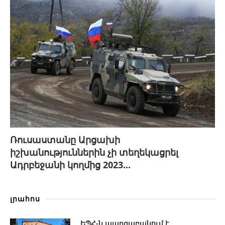
Ռուսաստանը Արցախի
իշխանություններին չի տեղեկացրել
Ադրբեջանի կողմից 2023...
լրահոս
ԵՊՀ-ն պարզաբանում է