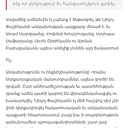
ինչ-որ փրկություն եւ հանգստություն գտնել։
Ասվածից ամենեւին էլ չպետք է ենթադրել, թե Նիկոլ
Փաշինյանի անկախության պայքարը մեռած է, եւ
Արամ Սարգսյանը, Հովսեփ Խուրշուդյանը, Ստյոպա
Սաֆարյանը, Լեւոն Շիրինյանն ու Արման
Բաբաջանյանն այլեւս անելիք չունեն այդ ճակատում։
Ո՛չ։
Անկախությունն ու ինքնիշխանությունը՝ որպես
ներքաղաքական մանրադրամներ, այլեւս գործի են
դրված։ Ըստ անհրաժեշտության եւ պատեհության`
դրանք ամեն պահի կարող են վերակենդանացվել ու
խաղարկվել։ Նիկոլ Փաշինյանն էլ մեծ հաշվով դեմ չէր
լինի դիրքավորվել հակառուսական եւ անկախական
պայքարի հիպոստասում, բայց նա, ի տարբերություն
արեւմտամետ պրոպագանդիստների, շատ լավ