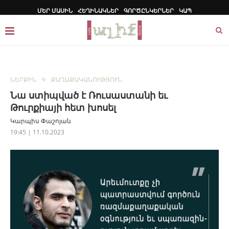
ՄԵՐ ՄԱՍԻՆ
ՀԵՂԻՆԱԿՆԵՐ
ԳՈՐԾԸՆԿԵՐՆԵՐ
ԿԱՊ
ՆԵՐՔԻՆ
ՔԱՂԱՔԱԿԱՆՈՒԹՅՈՒՆ
Նա ստիպված է Ռուսաստանի եւ
Թուրքիայի հետ խոսել
Կարպիս Փաշոյան
19:45 | 11.10.2023