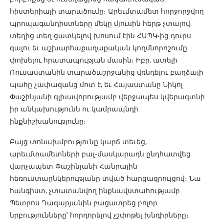
հիստերիայի տարածումը։ Արեւմտամետ հորջորջվող
պրոպագանդիստները մեկը մյուսին հերթ չտալով,
տեղից տեղ ցատկելով խոսում էին ՀԱՊԿ-ից դուրս
գալու եւ աշխարհաքաղաքական կողմնորոշումը
փոխելու հրատապության մասին։ Իբր, ատելի
Ռուսաստանին տարածաշրջանից վռնդելու բաղձալի
պահը չափազանց մոտ է, եւ Հայաստանը Նիկոլ
Փաշինյանի գլխավորությամբ վերջապես կվերագտնի
իր անկախությունն ու կամրապնդի
ինքնիշխանությունը։
Բայց տոնախմբությունը կարճ տեւեց,
արեւմտամետների բալ-մասկարադն ընդհատվեց
վարչապետ Փաշինյանի Հանրային
հեռուստաընկերությանը տված հարցազրույցով։ Նա
հանգիստ, չտատանվող ինքնավստահությամբ
Պետրոս Ղազարյանին բացատրեց բոլոր
նրբությունները՝ հորդորելով չշփոթել խնդիրները։