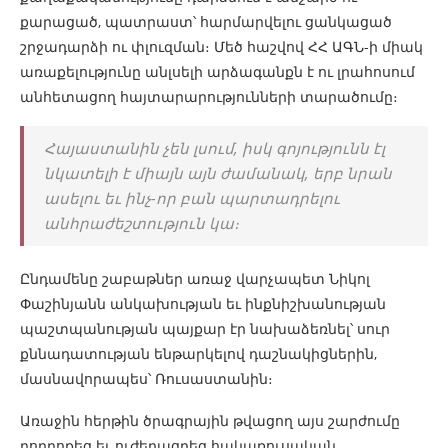
քարացած, պատրաստ՝ հարմարվելու ցանկացած
շրջադարձի ու փլուզման։ Մեծ հաշվով ՀՀ ԱԳՆ-ի միակ
առաքելությունը անլսելի արձագանքն է ու լրահոսում
անհետացող հայտարարությունների տարածումը։
Հայաստանին չեն լսում, իսկ գոյությունն էլ
նկատելի է միայն այն ժամանակ, երբ նրան
ասելու եւ ինչ-որ բան պարտադրելու
անհրաժեշտություն կա։
Ընդամենը շաբաթներ առաջ վարչապետ Նիկոլ
Փաշինյանն անկախության եւ ինքնիշխանության
պաշտպանության պայքար էր նախաձեռնել՝ սուր
քննադատության ենթարկելով դաշնակիցներին,
մասնավորապես՝ Ռուսաստանին։
Առաջին հերթին ծրագրային թվացող այս շարժումը
բորբոքեց եւ ուժեղացրեց հակառուսական