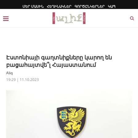
ՄԵՐ ՄԱՍԻՆ
ՀԵՂԻՆԱԿՆԵՐ
ԳՈՐԾԸՆԿԵՐՆԵՐ
ԿԱՊ
Էստոնիայի գաղտնիքները կարող են
բացահայտվե՞լ Հայաստանում
Aliq
19:29 | 11.10.2023