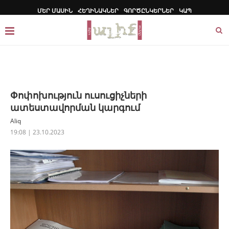
ՄԵՐ ՄԱՍԻՆ
ՀԵՂԻՆԱԿՆԵՐ
ԳՈՐԾԸՆԿԵՐՆԵՐ
ԿԱՊ
Փոփոխություն ուսուցիչների
ատեստավորման կարգում
Aliq
19:08 | 23.10.2023