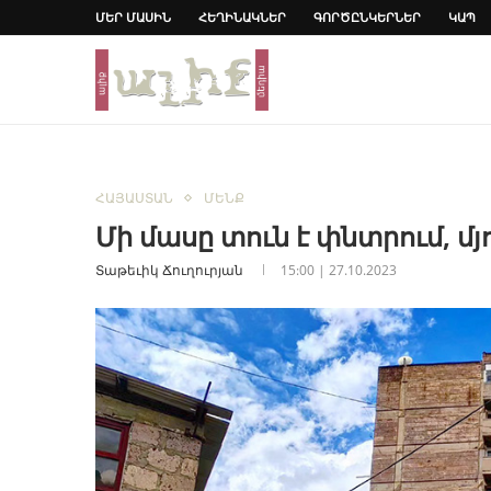
ՄԵՐ ՄԱՍԻՆ
ՀԵՂԻՆԱԿՆԵՐ
ԳՈՐԾԸՆԿԵՐՆԵՐ
ԿԱՊ
ՀԱՅԱՍՏԱՆ
ՄԵՆՔ
Մի մասը տուն է փնտրում, մ
Տաթեւիկ Ճուղուրյան
15:00 | 27.10.2023