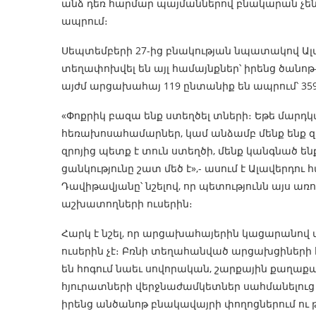
անձ դեռ հարմար պայմաններով բնակարան չեն գ
ապրում։
Սեպտեմբերի 27-ից բնակության նպատակով Ալա
տեղափոխվել են այլ համայնքներ՝ իրենց ծանոթ
այժմ արցախահայ 119 ընտանիք են ապրում՝ 359
«Փոքրիկ բազա ենք ստեղծել տների։ Եթե մարդկա
հեռախոսահամարներ, կամ անձամբ մենք ենք զա
զրոյից պետք է տուն ստեղծի, մենք կանգնած են
ցանկությունը շատ մեծ է»,- ասում է Ալավե
Դավիթավյանը՝ նշելով, որ պետությունն այս առո
աշխատողների ուսերին։
Հարկ է նշել, որ արցախահայերին կացարանով
ուսերին չէ։ Բռնի տեղահանված արցախցիների 
են հոգում նաեւ սովորական, շարքային քաղաքա
հյուրատների վերջնաժամկետներ սահմանելուց
իրենց անծանոթ բնակավայրի փողոցներում ու 