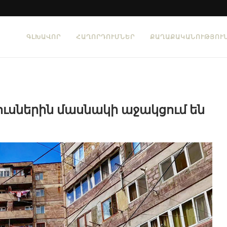
ԳԼԽԱՎՈՐ
ՀԱՂՈՐԴՈՒՄՆԵՐ
ՔԱՂԱՔԱԿԱՆՈՒԹՅՈՒ
յուսներին մասնակի աջակցում են