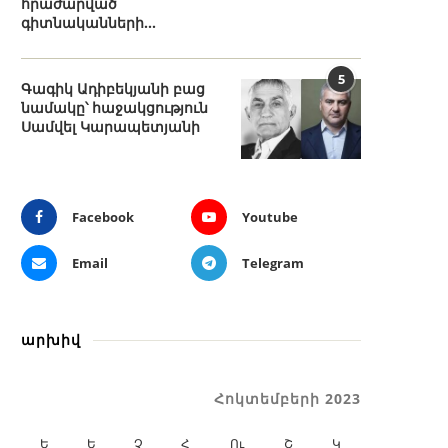
հրաժարված
գիտնականների...
5
Գագիկ Ադիբեկյանի բաց
նամակը՝ հաջակցություն
Սամվել Կարապետյանի
Facebook
Youtube
Email
Telegram
արխիվ
Հոկտեմբերի 2023
Ե
Ե
Չ
Հ
Ու
Շ
Կ