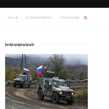
Ն
ՄԵՆՔ
ՏՆՏԵՍՈՒԹՅՈՒՆ
ՄՇԱԿՈՒՅԹ
խմբագրական