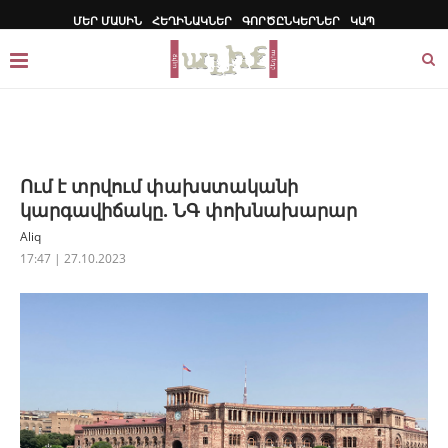
ՄԵՐ ՄԱՍԻՆ
ՀԵՂԻՆԱԿՆԵՐ
ԳՈՐԾԸՆԿԵՐՆԵՐ
ԿԱՊ
Ում է տրվում փախստականի
կարգավիճակը. ՆԳ փոխնախարար
Aliq
17:47 | 27.10.2023