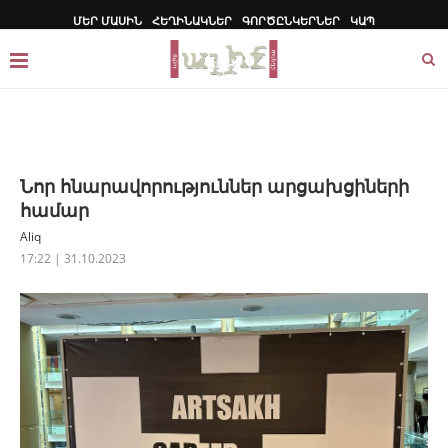
ՄԵՐ ՄԱՍԻՆ
ՀԵՂԻՆԱԿՆԵՐ
ԳՈՐԾԸՆԿԵՐՆԵՐ
ԿԱՊ
Նոր հնարավորություններ արցախցիների
համար
Aliq
17:22 | 31.10.2023