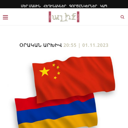
ՄԵՐ ՄԱՍԻՆ
ՀԵՂԻՆԱԿՆԵՐ
ԳՈՐԾԸՆԿԵՐՆԵՐ
ԿԱՊ
ՕՐԱԿԱՆ ԱՐԽԻՎ
20:55 | 01.11.2023