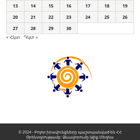
13
14
15
16
17
18
19
20
21
22
23
24
25
26
27
28
29
30
« Հկտ
Դկտ »
© 2024 - Բոլոր իրավունքները պաշտպանված են ՀՀ
Օրենսդրությամբ: Ձևավորումը
Ալիք Մեդիա