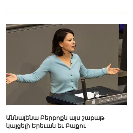
Աննալենա Բերբոքն այս շաբաթ
կայցելի Երեւան եւ Բաքու