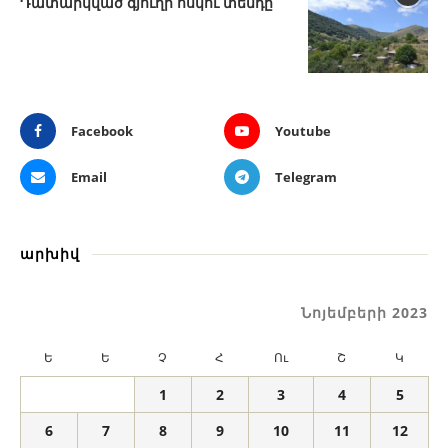
Դատարկված գյուղի ոսկու տենդը
Facebook
Youtube
Email
Telegram
արխիվ
Նոյեմբերի 2023
Ե
Ե
Չ
Հ
Ու
Շ
Կ
1
2
3
4
5
6
7
8
9
10
11
12