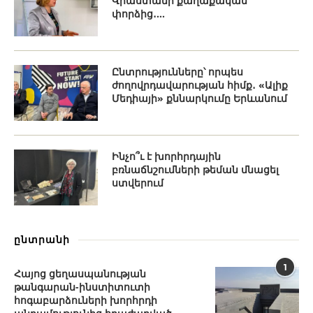
Վրաստանի քաղաքական
փորձից․...
Ընտրությունները՝ որպես
ժողովրդավարության հիմք․ «Ալիք
Մեդիայի» քննարկումը Երևանում
Ինչո՞ւ է խորհրդային
բռնաճնշումների թեման մնացել
ստվերում
ընտրանի
1
Հայոց ցեղասպանության
թանգարան-ինստիտուտի
հոգաբարձուների խորհրդի