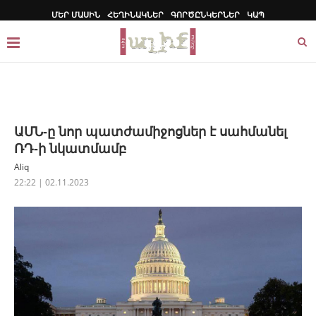
ՄԵՐ ՄԱՍԻՆ
ՀԵՂԻՆԱԿՆԵՐ
ԳՈՐԾԸՆԿԵՐՆԵՐ
ԿԱՊ
ԱՄՆ-ը նոր պատժամիջոցներ է սահմանել
ՌԴ-ի նկատմամբ
Aliq
22:22 | 02.11.2023