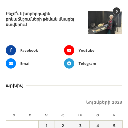
5
Ինչո՞ւ է խորհրդային
բռնաճնշումների թեման մնացել
ստվերում
Facebook
Youtube
Email
Telegram
արխիվ
Նոյեմբերի 2023
Ե
Ե
Չ
Հ
Ու
Շ
Կ
1
2
3
4
5