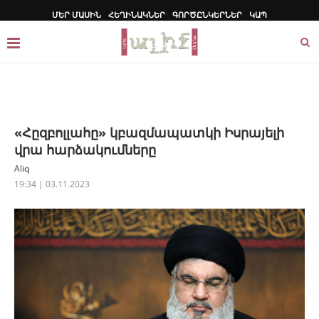
ՄԵՐ ՄԱՍԻՆ
ՀԵՂԻՆԱԿՆԵՐ
ԳՈՐԾԸՆԿԵՐՆԵՐ
ԿԱՊ
«Հըզբոլլահը» կբազմապատկի Իսրայելի
վրա հարձակումները
Aliq
19:34 | 03.11.2023