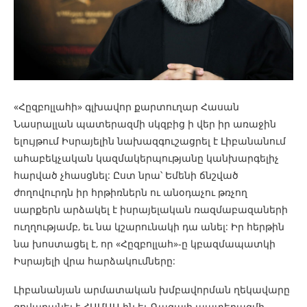
«Հըզբոլլահի» գլխավոր քարտուղար Հասան
Նասրալլան պատերազմի սկզբից ի վեր իր առաջին
ելույթում Իսրայելին նախազգուշացրել է Լիբանանում
ահաբեկչական կազմակերպությանը կանխարգելիչ
հարված չհասցնել: Ըստ նրա՝ Եմենի ճնշված
ժողովուրդն իր հրթիռներն ու անօդաչու թռչող
սարքերն արձակել է իսրայելական ռազմաբազաների
ուղղությամբ, եւ նա կշարունակի դա անել: Իր հերթին
նա խոստացել է, որ «Հըզբոլլահ»-ը կբազմապատկի
Իսրայելի վրա հարձակումները:
Լիբանանյան արմատական ​​խմբավորման ղեկավարը
գովաբանել է ՀԱՄԱՍ-ին եւ Գազայի պատերազմի