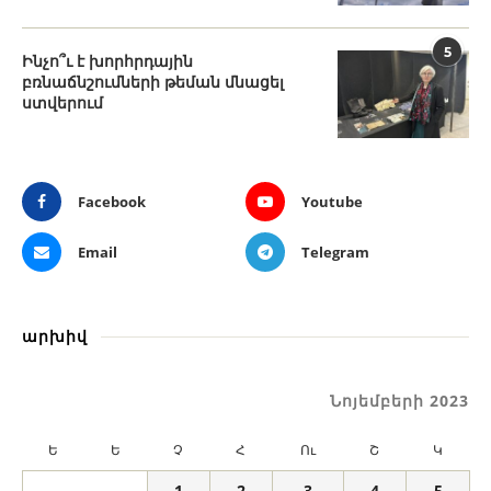
5
Ինչո՞ւ է խորհրդային
բռնաճնշումների թեման մնացել
ստվերում
Facebook
Youtube
Email
Telegram
արխիվ
Նոյեմբերի 2023
Ե
Ե
Չ
Հ
Ու
Շ
Կ
1
2
3
4
5