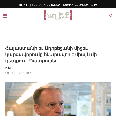
ՄԵՐ ՄԱՍԻՆ
ՀԵՂԻՆԱԿՆԵՐ
ԳՈՐԾԸՆԿԵՐՆԵՐ
ԿԱՊ
Հայաստանի եւ Ադրբեջանի միջեւ
կարգավորումը հնարավոր է միայն մի
դեպքում. Պատրուշեւ
Aliq
10:57 | 08.11.2023